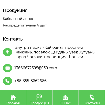
Продукция
Кабельный лоток
Распределительный щит
Контакты
Внутри парка «Кайюань», проспект
Кайюань, посёлок Цзидянь, уезд Хугуань,

город Чанчжи, провинция Шаньси
13666672595@139.com

+86-355-8662666





Авторское право©ООО Шаньсийская Июань
Электроэнергетического Оборудования
Главная
Продукция
О Нас
Контакты