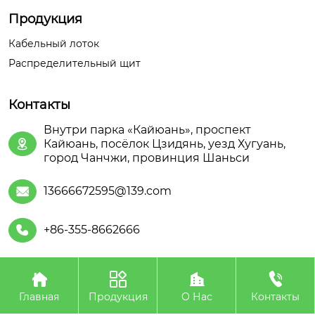
Продукция
Кабельный лоток
Распределительный щит
Контакты
Внутри парка «Кайюань», проспект
Кайюань, посёлок Цзидянь, уезд Хугуань,

город Чанчжи, провинция Шаньси
13666672595@139.com

+86-355-8662666





Авторское право©ООО Шаньсийская Июань
Электроэнергетического Оборудования
Главная
Продукция
О Нас
Контакты