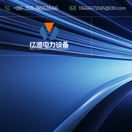
+86-355-8662666


13666672595@139.com