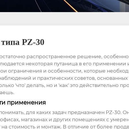
 типа PZ-30
достаточно распространенное решение, особенно
людается некоторая путаница в его применении 
свои ограничения и особенности, которые необходи
наблюдений и практических советов, основанных
ько 'что' делать, но и 'как' это действительно п
аешь.
сти применения
 понимать, для каких задач предназначен
PZ-30
. О
 офисах, магазинах и других помещениях с умер
т на стоимость и монтаж. В отличие от более про