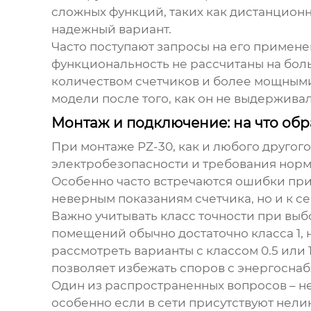
сложных функций, таких как дистанционно
надежный вариант.
Часто поступают запросы на его применен
функциональность не рассчитаны на бол
количеством счетчиков и более мощными
модели после того, как он не выдерживал
Монтаж и подключение: на что об
При монтаже
PZ-30
, как и любого друго
электробезопасности и требования норма
Особенно часто встречаются ошибки при
неверным показаниям счетчика, но и к с
Важно учитывать класс точности при вы
помещений обычно достаточно класса 1, н
рассмотреть варианты с классом 0.5 или 
позволяет избежать споров с энергосн
Один из распространенных вопросов – н
особенно если в сети присутствуют нели