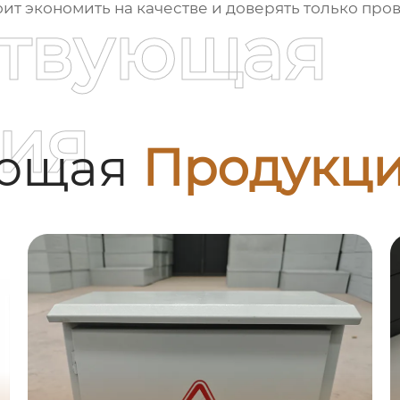
тоит экономить на качестве и доверять только п
ствующая
ия
ующая
Продукц