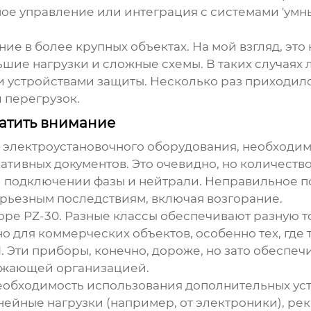
е управление или интеграция с системами 'умный 
ие в более крупных объектах. На мой взгляд, это
ьшие нагрузки и сложные схемы. В таких случаях
 устройствами защиты. Несколько раз приходил
 перегрузок.
ратить внимание
го электроустановочного оборудования, необходи
тивных документов. Это очевидно, но количество
 подключении фазы и нейтрали. Неправильное п
ерьезным последствиям, включая возгорание.
боре
PZ-30
. Разные классы обеспечивают разную 
о для коммерческих объектов, особенно тех, где т
1. Эти приборы, конечно, дороже, но зато обеспеч
абжающей организацией.
еобходимость использования дополнительных устр
нейные нагрузки (например, от электроники), ре