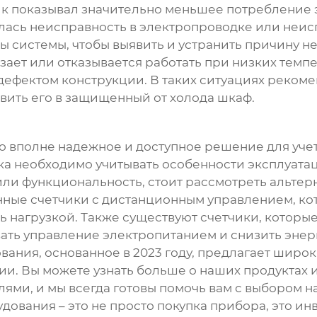
чик показывал значительно меньшее потребление 
алась неисправность в электропроводке или неис
 системы, чтобы выявить и устранить причину не
зает или отказывается работать при низких темпе
дефектом конструкции. В таких ситуациях рекоме
вить его в защищенный от холода шкаф.
то вполне надежное и доступное решение для уче
ка необходимо учитывать особенности эксплуата
 или функциональность, стоит рассмотреть альтер
ные счетчики с дистанционным управлением, ко
ь нагрузкой. Также существуют счетчики, которы
ровать управление электропитанием и снизить эн
ания, основанное в 2023 году, предлагает широ
и. Вы можете узнать больше о наших продуктах и 
лями, и мы всегда готовы помочь вам с выбором
дования – это не просто покупка прибора, это ин