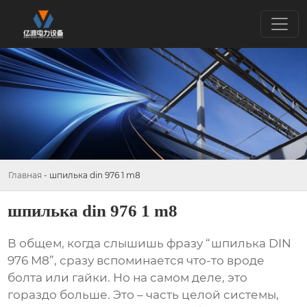
Главная
-
шпилька din 976 1 m8
шпилька din 976 1 m8
В общем, когда слышишь фразу “
шпилька DIN
976 M8
”, сразу вспоминается что-то вроде
болта или гайки. Но на самом деле, это
гораздо больше. Это – часть целой системы,