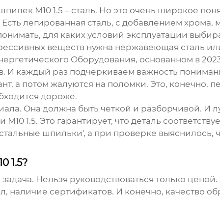
шпилек М10 1.5
– сталь. Но это очень широкое поня
 Есть легированная сталь, с добавлением хрома, 
понимать, для каких условий эксплуатации выбира
рессивных веществ нужна нержавеющая сталь ил
ргетического Оборудования, основанном в 2023 г
. И каждый раз подчеркиваем важность понимани
 а потом жалуются на поломки. Это, конечно, печ
бходится дороже.
иала. Она должна быть четкой и разборчивой. И л
 М10 1.5
. Это гарантирует, что деталь соответст
'стальные шпильки', а при проверке выяснилось,
 1.5?
 задача. Нельзя руководствоваться только ценой
л, наличие сертификатов. И конечно, качество о