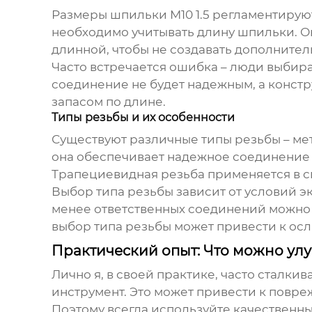
Размеры
шпильки М10 1.5
регламентируютс
необходимо учитывать длину шпильки. О
длинной, чтобы не создавать дополнител
Часто встречается ошибка – люди выбир
соединение не будет надежным, а констр
запасом по длине.
Типы резьбы и их особенности
Существуют различные типы резьбы – ме
она обеспечивает надежное соединение и
Трапециевидная резьба применяется в сп
Выбор типа резьбы зависит от условий э
менее ответственных соединений можно 
выбор типа резьбы может привести к о
Практический опыт: Что можно ул
Лично я, в своей практике, часто сталки
инструмент. Это может привести к повр
Поэтому всегда используйте качественный