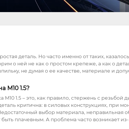
 простая деталь. Но часто именно от таких, казало
рим о ней не как о простом крепеже, а как о дет
шпильку, не думая о ее качестве, материале и доп
 М10 1.5?
 М10 1.5
– это, как правило, стержень с резьбой д
та деталь критична: в силовых конструкциях, при 
 Недостаточный выбор материала, неправильная 
 быть плачевным. А проблема часто возникает из