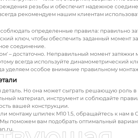
овреждения резьбы и обеспечит надежное соедин
сегда рекомендуем нашим клиентам использоват
соблюдать определенные правила: правильно затя
ский ключ, чтобы обеспечить заданный момент за
ное соединение.
ючом' – достаточно. Неправильный момент затяжки 
оэтому всегда используйте динамометрический к
гда уделяем особое внимание правильному монта
етали
ая деталь. Но она может сыграть решающую роль в
льный материал, инструмент и соблюдайте правил
ость вашей конструкции.
или монтажу
шпилек М10 1.5
, обращайтесь к нам 
 Мы поможем вам подобрать оптимальный вариан
ствующая
n.ru.