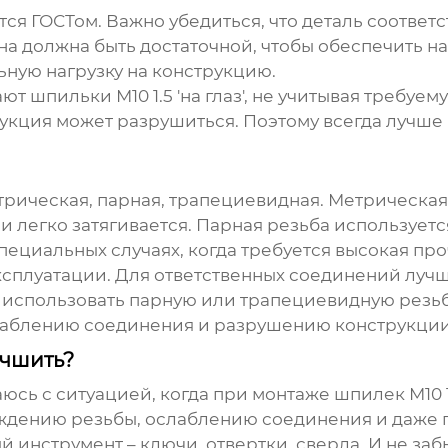
я ГОСТом. Важно убедиться, что деталь соответс
на должна быть достаточной, чтобы обеспечить 
ьную нагрузку на конструкцию.
ают
шпильки М10 1.5
'на глаз', не учитывая требуем
укция может разрушиться. Поэтому всегда лучше 
трическая, парная, трапециевидная. Метрическая
 легко затягивается. Парная резьба используется
ециальных случаях, когда требуется высокая про
ксплуатации. Для ответственных соединений луч
использовать парную или трапециевидную резьб
слаблению соединения и разрушению конструкции
учшить?
ваюсь с ситуацией, когда при монтаже
шпилек М10 1
еждению резьбы, ослаблению соединения и даже
 инструмент – ключи, отвертки, сверла. И не за