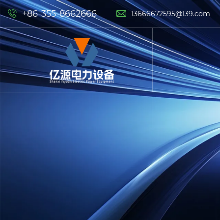
+86-355-8662666


13666672595@139.com