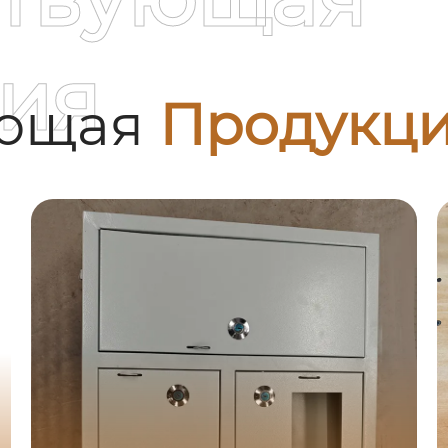
ия
ующая
Продукц