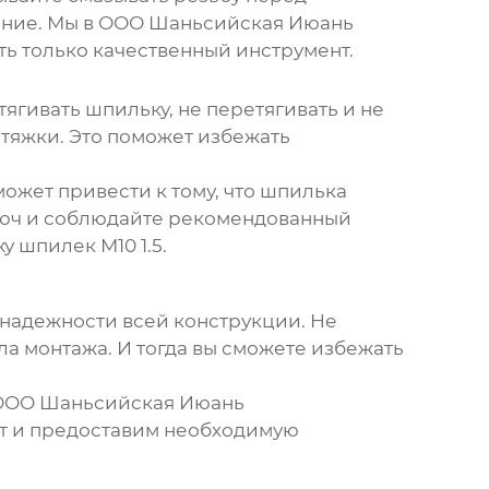
ение. Мы в ООО Шаньсийская Июань
ь только качественный инструмент.
гивать шпильку, не перетягивать и не
тяжки. Это поможет избежать
может привести к тому, что шпилька
люч и соблюдайте рекомендованный
жу
шпилек М10 1.5
.
 надежности всей конструкции. Не
а монтажа. И тогда вы сможете избежать
в ООО Шаньсийская Июань
т и предоставим необходимую