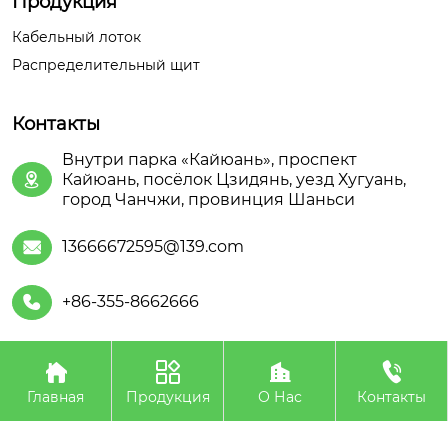
Продукция
Кабельный лоток
Распределительный щит
Контакты
Внутри парка «Кайюань», проспект
Кайюань, посёлок Цзидянь, уезд Хугуань,

город Чанчжи, провинция Шаньси
13666672595@139.com

+86-355-8662666





Авторское право©ООО Шаньсийская Июань
Электроэнергетического Оборудования
Главная
Продукция
О Нас
Контакты