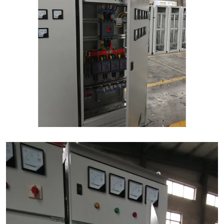
视
频
播
放
器