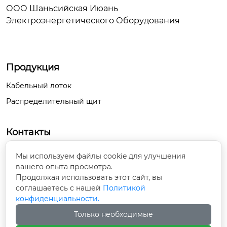
ООО Шаньсийская Июань
Электроэнергетического Оборудования
Продукция
Кабельный лоток
Распределительный щит
Контакты
Внутри парка «Кайюань», проспект
Мы используем файлы cookie для улучшения
Кайюань, посёлок Цзидянь, уезд Хугуань,

вашего опыта просмотра.
город Чанчжи, провинция Шаньси
Продолжая использовать этот сайт, вы
соглашаетесь с нашей
Политикой
конфиденциальности.
13666672595@139.com

Только необходимые