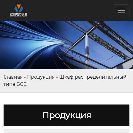
Главная
-
Продукция
-
Шкаф распределительный
типа GGD
Продукция