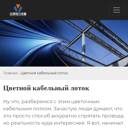
Главная
-
Цветной кабельный лоток
Цветной кабельный лоток
Ну что, разберемся с этим
цветочным
кабельным лотком
. Зачастую люди думают, что
это просто способ аккуратно спрятать провода,
но реальность куда интереснее. Я вот, начинал