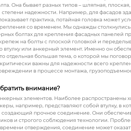
а. Она бывает разных типов – шляпная, плоская,
 степени надежности. Например, для фасадов зда
показывает практика, потайная головка может усло
крепления со временем. Мы однажды столкнулись 
керных болтах для крепления фасадных панелей п
крепеж на болты с плоской головкой и переделы
ую втулку или анкерный элемент. Именно он обесп
то отдельная большая тема, о которой мы поговор
– критически важны для надежности всего крепл
повреждении в процессе монтажа, грузоподъемнос
обратить внимание?
анкерных элементов. Наиболее распространены 
еры, например, представляют собой втулку, в к
я создающий прочное соединение. Они обеспечи
ков и строгого соблюдения технологии. Проблем
времени отверждения, соединение может оказат