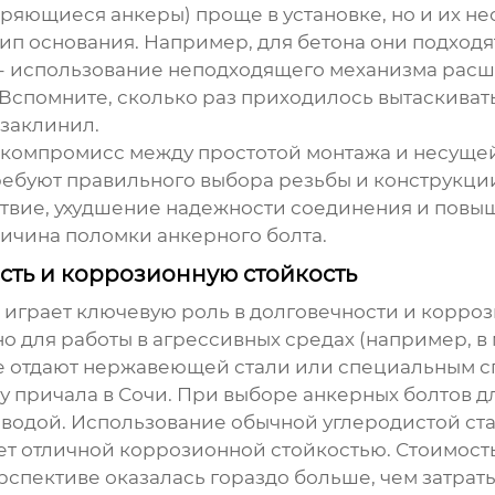
яющиеся анкеры) проще в установке, но и их не
ип основания. Например, для бетона они подходя
ема - использование неподходящего механизма ра
Вспомните, сколько раз приходилось вытаскивать 
заклинил.
 компромисс между простотой монтажа и несущей
ебуют правильного выбора резьбы и конструкции.
дствие, ухудшение надежности соединения и пов
ричина поломки анкерного болта.
сть и коррозионную стойкость
 играет ключевую роль в долговечности и корро
о для работы в агрессивных средах (например, в
 отдают нержавеющей стали или специальным с
у причала в Сочи. При выборе
анкерных болтов
дл
й водой. Использование обычной углеродистой с
ет отличной коррозионной стойкостью. Стоимость 
рспективе оказалась гораздо больше, чем затра