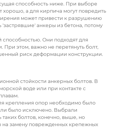
сущая способность ниже. При выборе
т хорошо, а для кирпича могут повредить
сширения может привести к разрушению
'застрявшие' анкеры из бетона, потому
 способностью. Они подходят для
 При этом, важно не перетянуть болт,
ышенный риск деформации конструкции.
зионной стойкости
анкерных болтов
. В
 морской воде или при контакте с
плавам.
я крепления опор необходимо было
тали было исключено. Выбрали
таких болтов, конечно, выше, но
ты на замену поврежденных крепежных