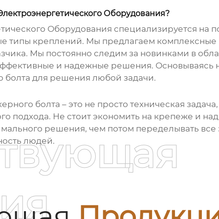
Электроэнергетического Оборудования?
ического Оборудования специализируется на по
е типы креплений. Мы предлагаем комплексные 
азчика. Мы постоянно следим за новинками в об
ффективные и надежные решения. Основываясь н
о болта
для решения любой задачи.
керного болта
– это не просто техническая задач
о подхода. Не стоит экономить на крепеже и над
мального решения, чем потом переделывать все 
ствующая
ность людей.
ия
ующая
Продукц