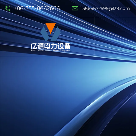
+86-355-8662666


13666672595@139.com