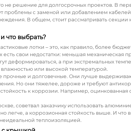
то не решение для долгосрочных проектов. В перв
т проблемы с заменой или добавлением кабелей.
реждения. В общем, стоит рассматривать
секции 
 и что выбрать?
стиковые лотки – это, как правило, более бюдже
их есть свои недостатки: меньшая механическая 
гут деформироваться, а при экстремальных темпе
 влажностью или высокой температурой.
ее прочные и долговечные. Они лучше выдержива
ния. Но они тяжелее, дороже и требуют антикор
 стойкость к коррозии. Например, оцинкованная 
 Москве, советвал заказчику использовать алюмин
ьно легче, а коррозионная стойкость выше. И что
с неидеальной теплоизоляцией.
, с крышкой