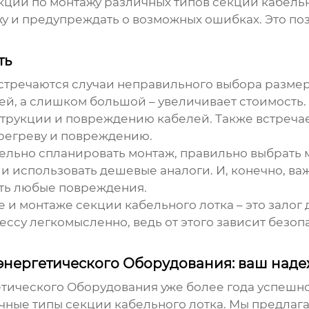
укции по монтажу различных типов
секции кабельн
 и предупреждать о возможных ошибках. Это по
ть
 встречаются случаи неправильного выбора разме
ей, а слишком большой – увеличивает стоимость
струкции и повреждению кабелей. Также встреч
перегреву и повреждению.
тельно спланировать монтаж, правильно выбрать
 и использовать дешевые аналоги. И, конечно, в
ять любые повреждения.
е и монтаже
секции кабельного лотка
– это залог
цессу легкомысленно, ведь от этого зависит безо
нергетического Оборудования: ваш над
ического Оборудования уже более года успешно
ичные типы
секции кабельного лотка
. Мы предлаг