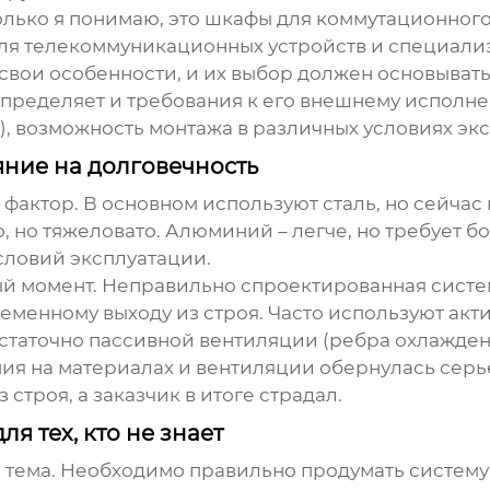
лько я понимаю, это шкафы для коммутационного
для телекоммуникационных устройств и специал
вои особенности, и их выбор должен основывать
определяет и требования к его внешнему исполн
), возможность монтажа в различных условиях экс
яние на долговечность
й фактор. В основном используют сталь, но сейч
о, но тяжеловато. Алюминий – легче, но требует 
словий эксплуатации.
ый момент. Неправильно спроектированная систе
еменному выходу из строя. Часто используют ак
остаточно пассивной вентиляции (ребра охлаждени
омия на материалах и вентиляции обернулась се
строя, а заказчик в итоге страдал.
я тех, кто не знает
я тема. Необходимо правильно продумать систему