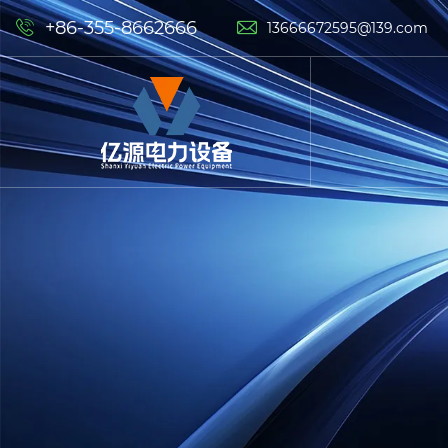
+86-355-8662666


13666672595@139.com