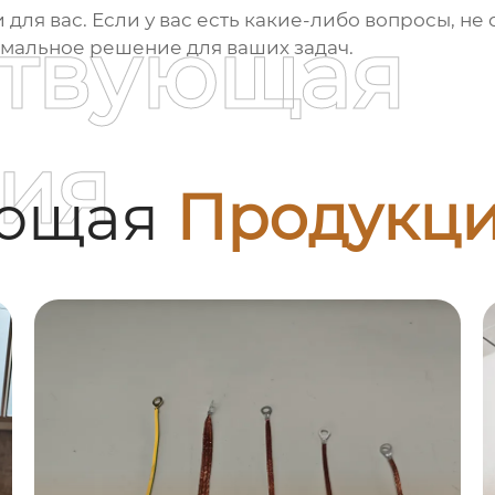
ля вас. Если у вас есть какие-либо вопросы, не 
ствующая
имальное решение для ваших задач.
ия
ующая
Продукц