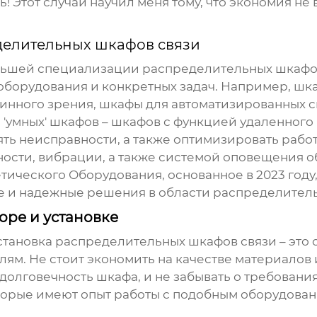
ь! Этот случай научил меня тому, что экономия не
делительных шкафов связи
ольшей специализации
распределительных шкафо
оборудования и конкретных задач. Например, шк
инного зрения, шкафы для автоматизированных с
 'умных' шкафов – шкафов с функцией удаленного
ять неисправности, а также оптимизировать рабо
ости, вибрации, а также системой оповещения о
ческого Оборудования, основанное в 2023 году,
е и надежные решения в области
распределитель
оре и установке
установка
распределительных шкафов связи
– это 
лям. Не стоит экономить на качестве материалов
долговечность шкафа, и не забывать о требования
торые имеют опыт работы с подобным оборудован