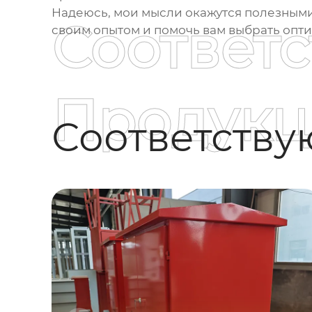
Надеюсь, мои мысли окажутся полезными д
Соответ
своим опытом и помочь вам выбрать опт
Продукц
Соответств