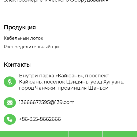
Продукция
Кабельный лоток
Распределительный щит
Контакты
Внутри парка «Кайюань», проспект
Кайюань, посёлок Цзидянь, уезд Хугуань,

город Чанчжи, провинция Шаньси
13666672595@139.com

+86-355-8662666
