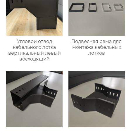
Угловой отвод
Подвесная рама для
кабельного лотка
монтажа кабельных
вертикальный левый
лотков
восходящий