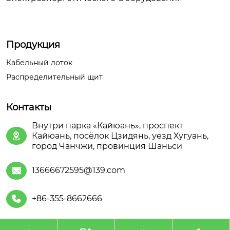
Продукция
Кабельный лоток
Распределительный щит
Контакты
Внутри парка «Кайюань», проспект
Кайюань, посёлок Цзидянь, уезд Хугуань,

город Чанчжи, провинция Шаньси
13666672595@139.com

+86-355-8662666
