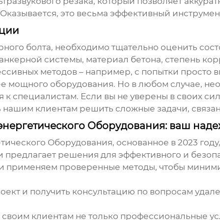
развукового резака, который позволяет аккурат
казывается, это весьма эффективный инструмент
ации
рного болта, необходимо тщательно оценить сост
анкерной системы, материал бетона, степень кор
сивных методов – например, с попытки просто вык
е мощного оборудования. Но в любом случае, не
 к специалистам. Если вы не уверены в своих сил
 нашим клиентам решить сложные задачи, связа
нергетического Оборудования: ваш над
ческого Оборудования, основанное в 2023 году,
предлагает решения для эффективного и безопа
и применяем проверенные методы, чтобы миними
роект и получить консультацию по вопросам удал
 своим клиентам не только профессиональные усл