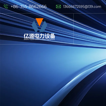
+86-355-8662666


13666672595@139.com