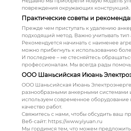
Недавно мы приобрели новую модель ульт
повреждения окружающих конструкций. О
Практические советы и рекоменд
Прежде чем приступать к удалению анке
подходящий метод. Важно учитывать тип 
Рекомендуется начинать с наименее агрес
можно прибегнуть к использованию боле
И последнее – не стесняйтесь обращаться
профессионалам. Мы всегда рады помочь
ООО Шаньсийская Июань Электроэ
ООО Шаньсийская Июань Электроэнергети
разнообразными анкерными системами и 
используем современное оборудование 
качество работ.
Свяжитесь с нами, чтобы обсудить ваш п
Веб-сайт:
https://www.yiyuan.ru
Мы гордимся тем, что можем предложить