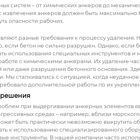
х систем – от химических анкеров до механическ
с
извлечения анкеров
должен быть максимально б
ть опасности рабочих.
вляют разные требования к процессу удаления. Н
о, если бетон не сильно разрушен. Однако, если
ть использования специальных инструментов и м
работе с
химическими анкерами
. Их удаление ча
или даже разрушения бетонного основания. Здес
и. Мы сталкивались с ситуацией, когда неудачно
требовало дополнительной работы по их укрепле
 решения
проблем при
выдергивании анкерных элементов
яв
в агрессивных средах – например, вблизи морск
ожет быть практически невозможно выкрутить о
гать к использованию специализированного обору
вые инструменты. В нашей компании часто испол