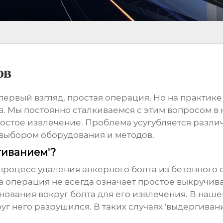
ов
а первый взгляд, простая операция. Но на практик
. Мы постоянно сталкиваемся с этим вопросом в 
простое извлечение. Проблема усугубляется разл
 выбором оборудования и методов.
гиванием'?
роцесс удаления анкерного болта из бетонного 
а операция не всегда означает простое выкручива
ования вокруг болта для его извлечения. В нашей
уг него разрушился. В таких случаях 'выдергиван