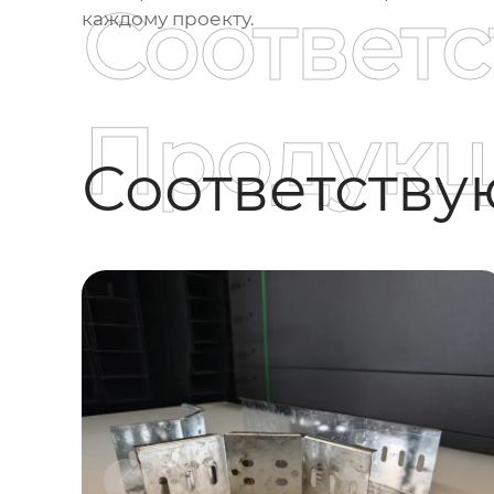
Соответ
каждому проекту.
Продукц
Соответств