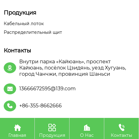
Продукция
Кабельный лоток
Распределительный щит
Контакты
Внутри парка «Кайюань», проспект
Кайюань, посёлок Цзидянь, уезд Хугуань,

город Чанчжи, провинция Шаньси
13666672595@139.com

+86-355-8662666





Авторское право©ООО Шаньсийская Июань
Электроэнергетического Оборудования
Главная
Продукция
О Нас
Контакты