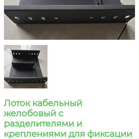
Лоток кабельный
желобовый с
разделителями и
креплениями для фиксации