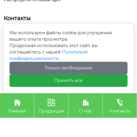
Контакты
Внутри парка «Кайюань», проспект
Мы используем файлы cookie для улучшения
Кайюань, посёлок Цзидянь, уезд Хугуань,

вашего опыта просмотра.
город Чанчжи, провинция Шаньси
Продолжая использовать этот сайт, вы
соглашаетесь с нашей
Политикой
конфиденциальности.
13666672595@139.com

Только необходимые
+86-355-8662666

Принять все
Авторское право©ООО Шаньсийская Июань




Электроэнергетического Оборудования
Главная
Продукция
О Нас
Контакты