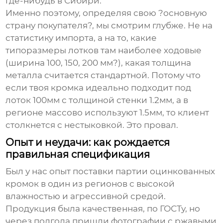
где-нибудь в Сибири.
Именно поэтому, определяя свою ?основную
страну покупателя?, мы смотрим глубже. Не на
статистику импорта, а на то, какие
типоразмеры лотков там наиболее ходовые
(ширина 100, 150, 200 мм?), какая толщина
металла считается стандартной. Потому что
если твоя кромка идеально подходит под
лоток 100мм с толщиной стенки 1.2мм, а в
регионе массово используют 1.5мм, то клиент
столкнется с нестыковкой. Это провал.
Опыт и неудачи: как рождается
правильная спецификация
Был у нас опыт поставки партии оцинкованных
кромок в один из регионов с высокой
влажностью и агрессивной средой.
Продукция была качественная, по ГОСТу, но
через полгода пришли фотографии с ржавыми