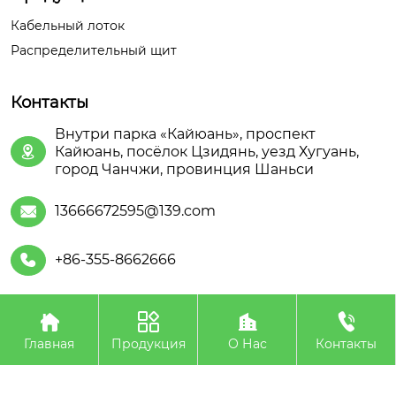
Кабельный лоток
Распределительный щит
Контакты
Внутри парка «Кайюань», проспект
Кайюань, посёлок Цзидянь, уезд Хугуань,

город Чанчжи, провинция Шаньси
13666672595@139.com

+86-355-8662666





Авторское право©ООО Шаньсийская Июань
Электроэнергетического Оборудования
Главная
Продукция
О Нас
Контакты