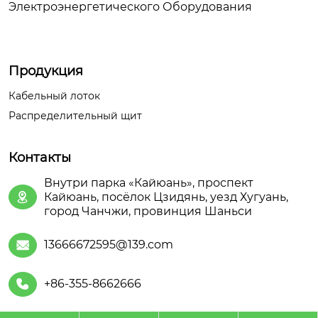
Электроэнергетического Оборудования
Продукция
Кабельный лоток
Распределительный щит
Контакты
Внутри парка «Кайюань», проспект
Кайюань, посёлок Цзидянь, уезд Хугуань,

город Чанчжи, провинция Шаньси
13666672595@139.com

+86-355-8662666
