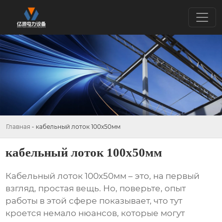
Главная
-
кабельный лоток 100х50мм
кабельный лоток 100х50мм
Кабельный лоток 100х50мм
– это, на первый
взгляд, простая вещь. Но, поверьте, опыт
работы в этой сфере показывает, что тут
кроется немало нюансов, которые могут