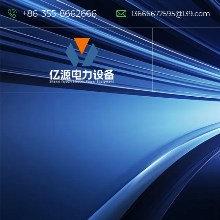
+86-355-8662666


13666672595@139.com