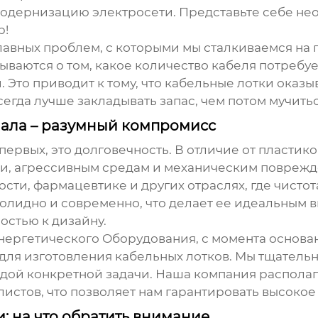
одернизацию электросети. Представьте себе не
р!
 главных проблем, с которыми мы сталкиваемся на
ываются о том, какое количество кабеля потребуе
Это приводит к тому, что
кабельные лотки
оказыв
сегда лучше закладывать запас, чем потом мучитьс
иала – разумный компромисс
ервых, это долговечность. В отличие от пластик
и, агрессивным средам и механическим поврежден
и, фармацевтике и других отраслях, где чистота 
солидно и современно, что делает ее идеальным
остью к дизайну.
ргетического Оборудования, с момента основани
 для изготовления
кабельных лотков
. Мы тщатель
дой конкретной задачи. Наша компания распола
истов, что позволяет нам гарантировать высокое
: на что обратить внимание