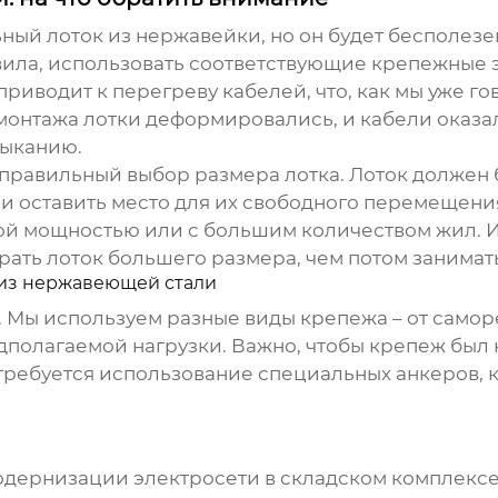
ьный лоток из нержавейки
, но он будет бесполез
вила, использовать соответствующие крепежные
риводит к перегреву кабелей, что, как мы уже го
 монтажа лотки деформировались, и кабели оказа
мыканию.
правильный выбор размера лотка. Лоток должен 
и оставить место для их свободного перемещения.
кой мощностью или с большим количеством жил. И
рать лоток большего размера, чем потом занимат
 из нержавеющей стали
. Мы используем разные виды крепежа – от само
едполагаемой нагрузки. Важно, чтобы крепеж бы
х требуется использование специальных анкеров
одернизации электросети в складском комплексе.