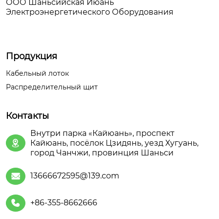
ООО Шаньсийская Июань
Электроэнергетического Оборудования
Продукция
Кабельный лоток
Распределительный щит
Контакты
Внутри парка «Кайюань», проспект
Кайюань, посёлок Цзидянь, уезд Хугуань,

город Чанчжи, провинция Шаньси
13666672595@139.com

+86-355-8662666
