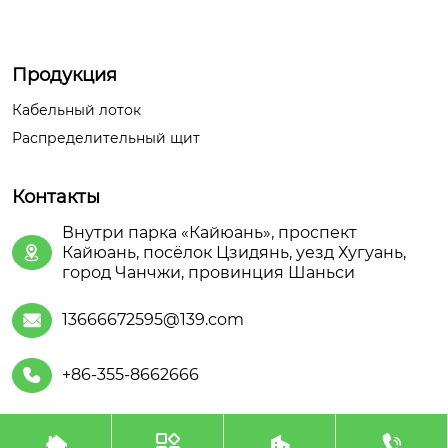
Продукция
Кабельный лоток
Распределительный щит
Контакты
Внутри парка «Кайюань», проспект
Кайюань, посёлок Цзидянь, уезд Хугуань,

город Чанчжи, провинция Шаньси
13666672595@139.com

+86-355-8662666





Авторское право©ООО Шаньсийская Июань