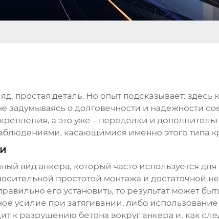
ляд, простая деталь. Но опыт подсказывает: здес
 не задумываясь о долговечности и надежности с
епления, а это уже – переделки и дополнительны
наблюдениями, касающимися именно этого типа к
ки
ный вид анкера, который часто используется дл
тносительной простотой монтажа и достаточной н
равильно его установить, то результат может бы
ное усилие при затягивании, либо использовани
ит к разрушению бетона вокруг анкера и, как сле