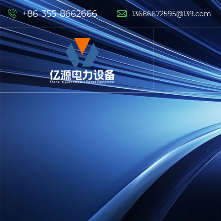
+86-355-8662666


13666672595@139.com