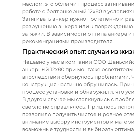
маслом, это облегчит процесс затягиван
работе с
болт анкерный 12х80
в условиях
Затягивать анкер нужно постепенно и р
разрушению анкера или к повреждению 
затяжки. В зависимости от типа анкера и
рекомендациями производителя.
Практический опыт: случаи из жиз
Недавно у нас в компании ООО Шаньсий
анкерный 12х80
при монтаже осветительн
впоследствии обернулось проблемами. Че
конструкция частично обрушилась. Прич
процесс установки и обнаружили, что у
В другом случае мы столкнулись с пробл
сверло не справлялось. Пришлось исполь
позволило получить чистое и ровное от
внимание выбору инструментов и матери
возможные трудности и выбирать оптим