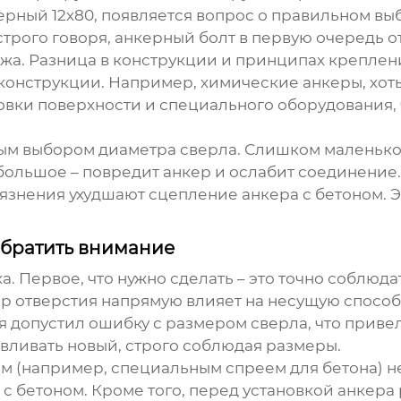
ерный 12х80
, появляется вопрос о правильном вы
 строго говоря, анкерный болт в первую очередь 
ежа. Разница в конструкции и принципах крепле
конструкции. Например, химические анкеры, хот
овки поверхности и специального оборудования, 
ым выбором диаметра сверла. Слишком маленькое
большое – повредит анкер и ослабит соединение
грязнения ухудшают сцепление анкера с бетоном. 
 обратить внимание
. Первое, что нужно сделать – это точно соблюда
ер отверстия напрямую влияет на несущую спосо
 я допустил ошибку с размером сверла, что приве
вливать новый, строго соблюдая размеры.
м (например, специальным спреем для бетона) не
с бетоном. Кроме того, перед установкой анкера