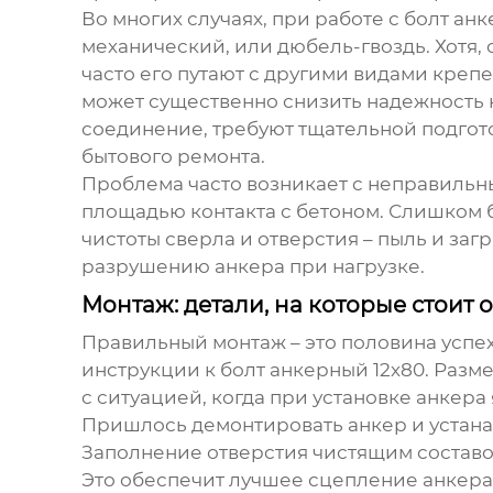
Во многих случаях, при работе с
болт анк
механический, или дюбель-гвоздь. Хотя,
часто его путают с другими видами креп
может существенно снизить надежность 
соединение, требуют тщательной подгот
бытового ремонта.
Проблема часто возникает с неправильн
площадью контакта с бетоном. Слишком 
чистоты сверла и отверстия – пыль и за
разрушению анкера при нагрузке.
Монтаж: детали, на которые стоит
Правильный монтаж – это половина успеха
инструкции к
болт анкерный 12х80
. Разм
с ситуацией, когда при установке анкера
Пришлось демонтировать анкер и устана
Заполнение отверстия чистящим составо
Это обеспечит лучшее сцепление анкера 