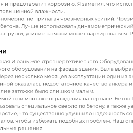
ия и предотвратит коррозию. Я заметил, что исп
 повышенной влажности.
авномерно, не прилагая чрезмерных усилий. Чрез
бетона. Лучше использовать динамометрический 
 нагрузки, усилие затяжки может варьироваться. 
ни
ская Июань Электроэнергетического Оборудован
ого оборудования на фасаде здания. Была выбран
рез несколько месяцев эксплуатации один из анк
иной оказалась недостаточное качество анкера 
силие затяжки было слишком малым.
емой при монтаже ограждения на террасе. Бетон 
зовать специальное сверло по бетону, а также у
верстие, что существенно улучшило надежность с
алов, чтобы избежать подобных проблем. Наш оп
альные решения.