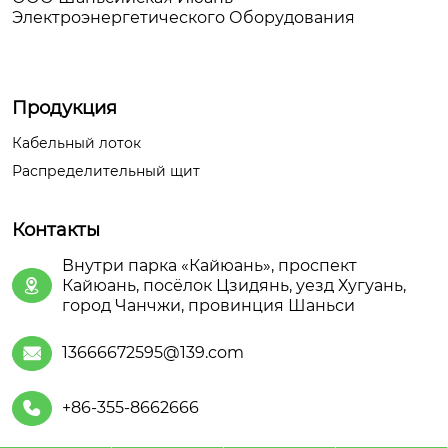
Электроэнергетического Оборудования
Продукция
Кабельный лоток
Распределительный щит
Контакты
Внутри парка «Кайюань», проспект
Кайюань, посёлок Цзидянь, уезд Хугуань,

город Чанчжи, провинция Шаньси
13666672595@139.com

+86-355-8662666
