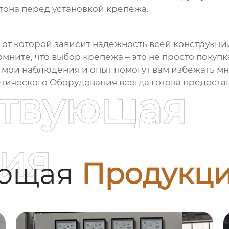
тона перед установкой крепежа.
, от которой зависит надежность всей конструкции
ните, что выбор крепежа – это не просто покупка
 мои наблюдения и опыт помогут вам избежать м
ческого Оборудования всегда готова предостав
ствующая
ия
ующая
Продукц