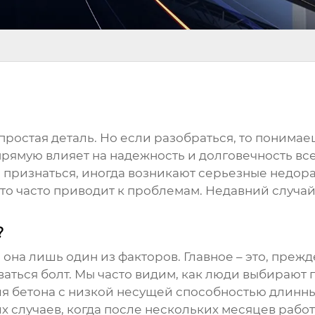
 простая деталь. Но если разобраться, то понима
ямую влияет на надежность и долговечность все
, признаться, иногда возникают серьезные недор
это часто приводит к проблемам. Недавний случа
?
о она лишь один из факторов. Главное – это, преж
иваться
болт
. Мы часто видим, как люди выбирают п
 для бетона с низкой несущей способностью длин
их случаев, когда после нескольких месяцев рабо