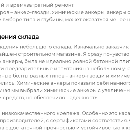
ий и времязатратный ремонт.
ров
– анкер-гвозди, химические
анкеры
, анкеры 
 выборе типа и глубины, может оказаться менее 
дения склада
дения небольшого склада. Изначально заказчик 
айшем строительном магазине. Я сразу почувство
ь
анкеры
, была не идеально ровной бетонной пли
и предварительные испытания на небольшом уча
рные болты
разных типов – анкер-гвозди и химич
тились. Химические
анкеры
показали себя намного
случая мы выбрали химические
анкеры
с увеличенн
 средств, но обеспечило надежность.
 низкокачественного крепежа. Особенно это кас
производителей, с сертификатами соответствия. 
ыла с достаточной прочностью и устойчивостью к 