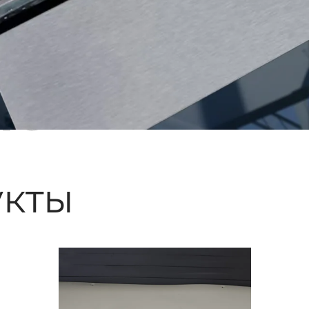
ые
кты