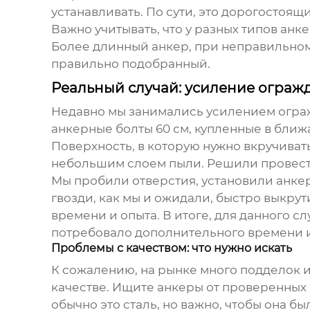
устанавливать. По сути, это дорогостоящ
Важно учитывать, что у разных типов
анке
Более длинный
анкер
, при неправильном
правильно подобранный.
Реальный случай: усиление ограж
Недавно мы занимались усилением ограж
анкерные болты 60 см
, купленные в ближ
Поверхность, в которую нужно вкручиват
небольшим слоем пыли. Решили провест
Мы пробили отверстия, установили
анке
гвозди, как мы и ожидали, быстро выкру
времени и опыта. В итоге, для данного 
потребовало дополнительного времени и
Проблемы с качеством: что нужно искать
К сожалению, на рынке много подделок и
качестве. Ищите
анкеры
от проверенных 
обычно это сталь, но важно, чтобы она б