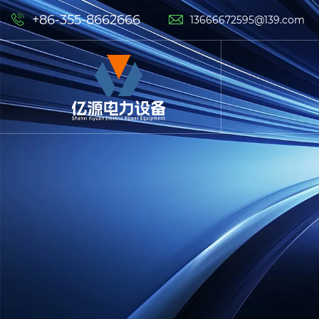
+86-355-8662666


13666672595@139.com