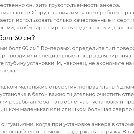
щественно снизить грузоподъемность
анкера
.
ического Оборудования, имея опыт работы с р
арается использовать только качественные и се
ами, чтобы гарантировать надежность и долгов
олт 60 см
?
ый болт 60 см
? Во-первых, определите тип повер
кер-гвозди или специальные
анкеры
для кирпича.
е глубину установки. И, наконец, не экономьте на
епежа.
ишком маленькие отверстия, неправильный диаме
становке в бетон важно тщательно очистить отве
зки резьбы
анкера
– это облегчает установку и п
Слишком маленькая или слишком большая сверло
 ситуациями, когда при установке
анкера
в старый
 уже ослаблен и не может выдержать нагрузку. В 