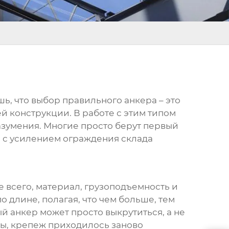
ешь, что выбор правильного
анкера
– это
й конструкции. В работе с этим типом
азумения. Многие просто берут первый
й с усилением ограждения склада
де всего, материал, грузоподъемность и
о длине, полагая, что чем больше, тем
ный
анкер
может просто выкрутиться, а не
ты, крепеж приходилось заново