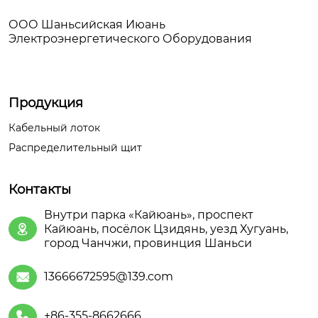
ООО Шаньсийская Июань
Электроэнергетического Оборудования
Продукция
Кабельный лоток
Распределительный щит
Контакты
Внутри парка «Кайюань», проспект
Кайюань, посёлок Цзидянь, уезд Хугуань,

город Чанчжи, провинция Шаньси
13666672595@139.com

+86-355-8662666
