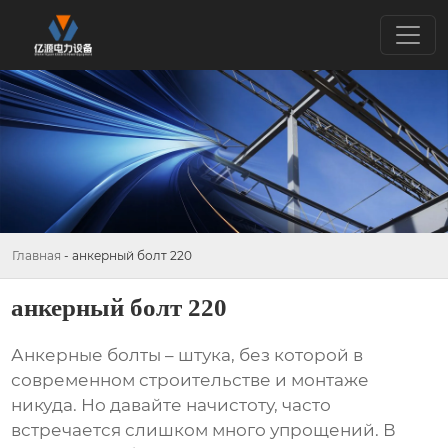
Главная
-
анкерный болт 220
анкерный болт 220
Анкерные болты
– штука, без которой в
современном строительстве и монтаже
никуда. Но давайте начистоту, часто
встречается слишком много упрощений. В