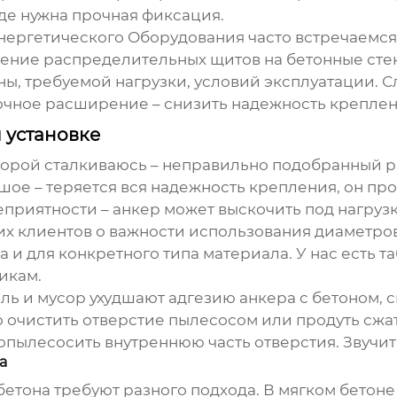
где нужна прочная фиксация.
ергетического Оборудования часто встречаемся
ение распределительных щитов на бетонные стен
ены, требуемой нагрузки, условий эксплуатации.
точное расширение – снизить надежность креплени
 установке
торой сталкиваюсь – неправильно подобранный 
ое – теряется вся надежность крепления, он прост
неприятности – анкер может выскочить под нагруз
х клиентов о важности использования диаметро
 и для конкретного типа материала. У нас есть 
икам.
ыль и мусор ухудшают адгезию анкера с бетоном,
 очистить отверстие пылесосом или продуть сжат
пылесосить внутреннюю часть отверстия. Звучит 
а
и бетона требуют разного подхода. В мягком бето