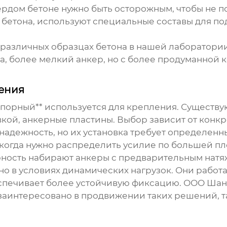
ердом бетоне нужно быть осторожным, чтобы не п
 бетона, используют специальные составы для по
различных образцах бетона в нашей лаборатории.
а, более мелкий анкер, но с более продуманной
ения
аспорный** используется для крепления. Существу
кой, анкерные пластины. Выбор зависит от конкр
адежность, но их установка требует определенны
 когда нужно распределить усилие по большей п
рность набирают анкеры с предварительным натя
о в условиях динамических нагрузок. Они работ
беспечивает более устойчивую фиксацию. ООО Ша
аинтересовано в продвижении таких решений, т