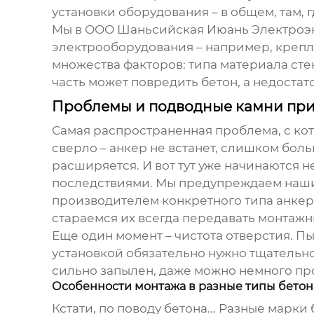
установки оборудования – в общем, там, 
Мы в ООО Шаньсийская Июань Электроэн
электрооборудования – например, крепл
множества факторов: типа материала ст
часть может повредить бетон, а недоста
Проблемы и подводные камни при
Самая распространенная проблема, с ко
сверло – анкер не встанет, слишком больш
расширяется. И вот тут уже начинаются 
последствиями. Мы предупреждаем наши
производителем конкретного типа анкера
стараемся их всегда передавать монтажн
Еще один момент – чистота отверстия. П
установкой обязательно нужно тщательно
сильно запылен, даже можно немного про
Особенности монтажа в разные типы бетон
Кстати, по поводу бетона... Разные марк