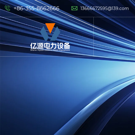
+86-355-8662666


13666672595@139.com