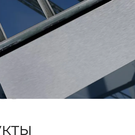
ые
кты