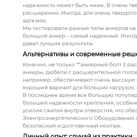
надежность может быть ниже. В очень тв
расширении. Иногда, для очень твердого
адгезию.
Мы тестировали разные типы анкеров на 
большой анкер – самый надежный. Иногд
давал лучшие результаты.
Альтернативы и современные реш
Конечно, не только **анкерный болт 2 р
анкеры, дюбели с расширительной голов
например, обеспечивают очень высокую н
хороший вариант для больших нагрузок,
В последнее время все большую популя
большей надежности крепления, особенн
усилия сжатия внутри отверстия, что о
Электроэнергетического Оборудования з
безопасный и долговечный монтаж.
Личный опыт: случай из практики