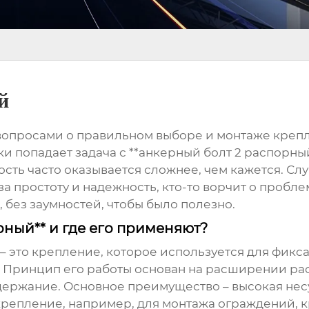
й
вопросами о правильном выборе и монтаже крепле
ки попадает задача с **анкерный болт 2 распорный*
ть часто оказывается сложнее, чем кажется. Слуш
за простоту и надежность, кто-то ворчит о пробл
, без заумностей, чтобы было полезно.
рный** и где его применяют?
 – это крепление, которое используется для фик
 Принцип его работы основан на расширении ра
удержание. Основное преимущество – высокая не
крепление, например, для монтажа ограждений, к