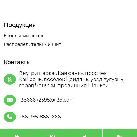
Продукция
Кабельный лоток
Распределительный щит
Контакты
Внутри парка «Кайюань», проспект
Кайюань, посёлок Цзидянь, уезд Хугуань,

город Чанчжи, провинция Шаньси
13666672595@139.com

+86-355-8662666
