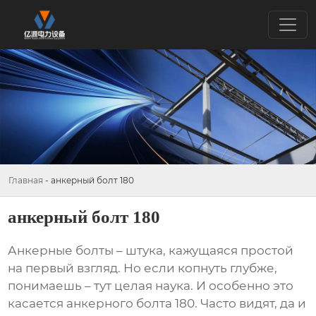
Главная
-
анкерный болт 180
анкерный болт 180
Анкерные болты
– штука, кажущаяся простой
на первый взгляд. Но если копнуть глубже,
понимаешь – тут целая наука. И особенно это
касается
анкерного болта 180
. Часто видят, да и