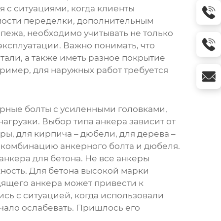
 с ситуациями, когда клиенты
имости переделки, дополнительным
епежа, необходимо учитывать не только
эксплуатации. Важно понимать, что
тали, а также иметь разное покрытие
пример, для наружных работ требуется
керные болты с усиленными головками,
агрузки. Выбор типа анкера зависит от
ы, для кирпича – дюбели, для дерева –
комбинацию анкерного болта и дюбеля.
нкера для бетона. Не все анкеры
жность. Для бетона высокой марки
дящего анкера может привести к
сь с ситуацией, когда использовали
ачало ослабевать. Пришлось его