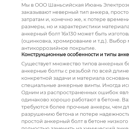
Мы в ООО Шаньсийская Июань Электроэне
заказывают неверный тип анкера, прост
затратам и, конечно же, к потере времен
размеры, но и характеристики материала
анкерный болт 16х130
может быть изготов
(оцинковка, хромирование и т.д.). Выбор
антикоррозийное покрытие.
Конструкционные особенности и типы анк
Существует множество типов
анкерных б
анкерные болты с резьбой по всей длине
конкретной задачи и материала основани
специальные анкерные винты. Иногда и
Одним из распространенных ошибок явля
одинаково хорошо работают в бетоне. Ва
требуются более прочные анкеры, чем д
разрушению бетона и потере надежности
простой анкерный болт в бетоне низкого
полностью заменить на химический анке