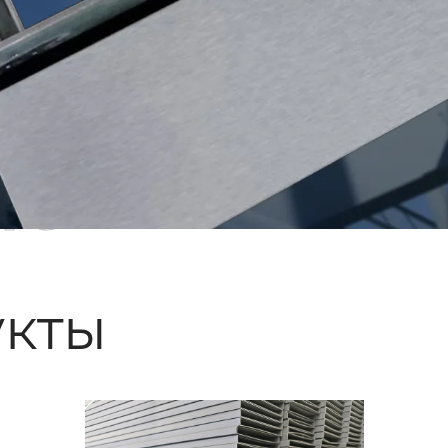
ые
кты