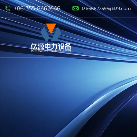
+86-355-8662666


13666672595@139.com