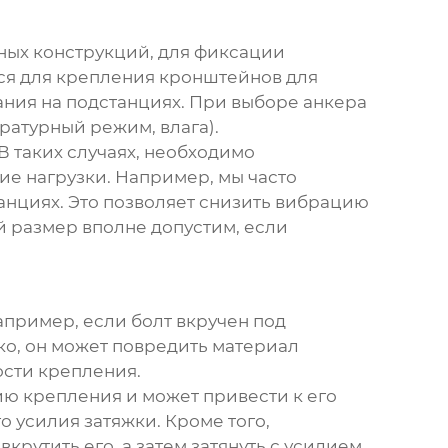
ных конструкций, для фиксации
ься для крепления кронштейнов для
ания на подстанциях. При выборе анкера
ературный режим, влага).
 таких случаях, необходимо
е нагрузки. Например, мы часто
нциях. Это позволяет снизить вибрацию
й размер вполне допустим, если
пример, если болт вкручен под
ко, он может повредить материал
ости крепления.
ию крепления и может привести к его
усилия затяжки. Кроме того,
рутить его, а затем затянуть с усилием.