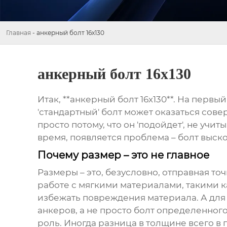
Главная
-
анкерный болт 16х130
анкерный болт 16х130
Итак, **анкерный болт 16х130**. На первы
'стандартный' болт может оказаться сов
просто потому, что он 'подойдет', не учи
время, появляется проблема – болт выско
Почему размер – это не главное
Размеры – это, безусловно, отправная точ
работе с мягкими материалами, такими к
избежать повреждения материала. А для 
анкеров, а не просто болт определенног
роль. Иногда разница в толщине всего в