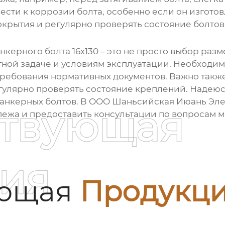
сти к коррозии болта, особенно если он изгото
крытия и регулярно проверять состояние болтов
нкерного болта 16х130
– это не просто выбор разм
ной задаче и условиям эксплуатации. Необходим
е требования нормативных документов. Важно так
гулярно проверять состояние креплений. Надеюс
 анкерных болтов. В ООО Шаньсийская Июань Эл
ствующая
пежа и предоставить консультации по вопросам м
ия
ующая
Продукц