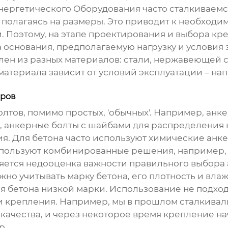
ргетического Оборудования часто сталкиваемся
о полагаясь на размеры. Это приводит к необход
и. Поэтому, на этапе проектирования и выбора кр
 основания, предполагаемую нагрузку и условия 
лен из разных материалов: стали, нержавеющей с
 материала зависит от условий эксплуатации – на
еров
олтов
, помимо простых, 'обычных'. Например, ан
, анкерные болты с шайбами для распределения н
я. Для бетона часто используют химические анкер
спользуют комбинированные решения, например, 
ется недооценка важности правильного выбора а
жно учитывать марку бетона, его плотность и вла
ля бетона низкой марки. Использование не подхо
 крепления. Например, мы в прошлом сталкивали
 качества, и через некоторое время крепление н
р.