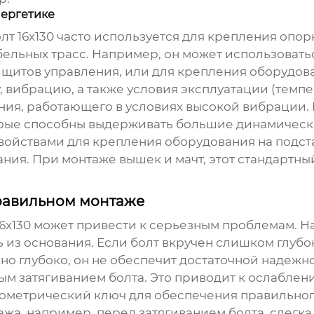
нергетике
лт 16х130
часто используется для крепления опор
бельных трасс. Например, он может использоват
 щитов управления, или для крепления оборудов
у, вибрацию, а также условия эксплуатации (темп
ия, работающего в условиях высокой вибрации. В
рые способны выдерживать большие динамически
йствами для крепления оборудования на подста
ия. При монтаже вышек и мачт, этот стандартны
равильном монтаже
6х130
может привести к серьезным проблемам. На
 из основания. Если болт вкручен слишком глубо
чно глубоко, он не обеспечит достаточной надежн
ым затягиванием болта. Это приводит к ослаблен
метрический ключ для обеспечения правильного 
, например, перед затягиванием болта, слегка вк