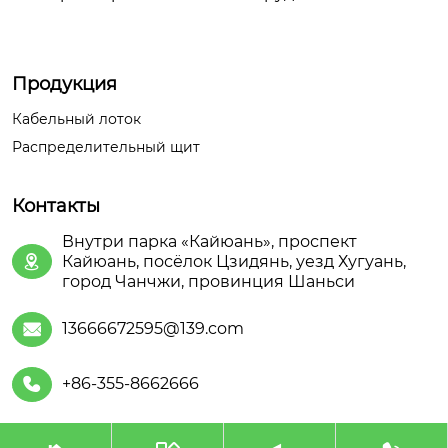
Продукция
Кабельный лоток
Распределительный щит
Контакты
Внутри парка «Кайюань», проспект
Кайюань, посёлок Цзидянь, уезд Хугуань,

город Чанчжи, провинция Шаньси
13666672595@139.com

+86-355-8662666
