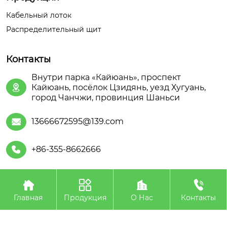
Кабельный лоток
Распределительный щит
Контакты
Внутри парка «Кайюань», проспект
Кайюань, посёлок Цзидянь, уезд Хугуань,

город Чанчжи, провинция Шаньси
13666672595@139.com

+86-355-8662666





Авторское право©ООО Шаньсийская Июань
Электроэнергетического Оборудования
Главная
Продукция
О Нас
Контакты