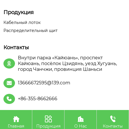
Продукция
Кабельный лоток
Распределительный щит
Контакты
Внутри парка «Кайюань», проспект
Кайюань, посёлок Цзидянь, уезд Хугуань,

город Чанчжи, провинция Шаньси
13666672595@139.com

+86-355-8662666





Авторское право©ООО Шаньсийская Июань
Электроэнергетического Оборудования
Главная
Продукция
О Нас
Контакты