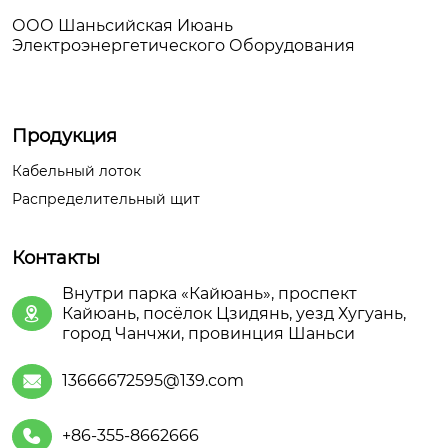
ООО Шаньсийская Июань
Электроэнергетического Оборудования
Продукция
Кабельный лоток
Распределительный щит
Контакты
Внутри парка «Кайюань», проспект
Кайюань, посёлок Цзидянь, уезд Хугуань,

город Чанчжи, провинция Шаньси
13666672595@139.com

+86-355-8662666
