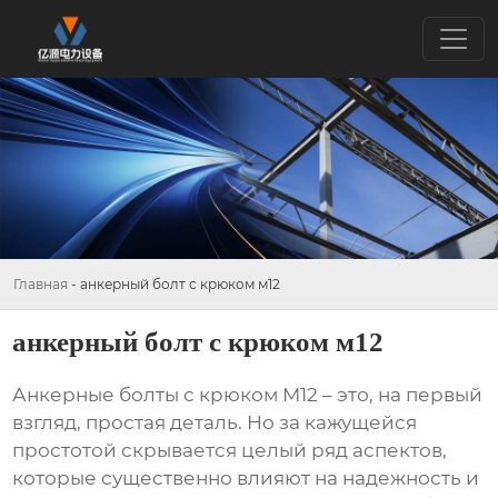
Главная
-
анкерный болт с крюком м12
анкерный болт с крюком м12
Анкерные болты с крюком М12
– это, на первый
взгляд, простая деталь. Но за кажущейся
простотой скрывается целый ряд аспектов,
которые существенно влияют на надежность и