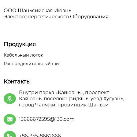
ООО Шаньсийская Июань
Электроэнергетического Оборудования
Продукция
Кабельный лоток
Распределительный щит
Контакты
Внутри парка «Кайюань», проспект
Кайюань, посёлок Цзидянь, уезд Хугуань,

город Чанчжи, провинция Шаньси
13666672595@139.com

+86-355-8662666
