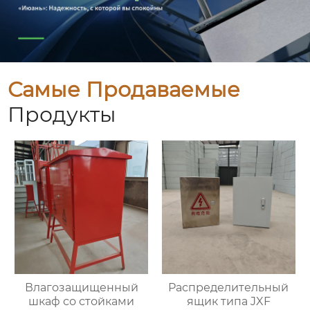
Самые Продаваемые
Продукты
Влагозащищенный
Распределительный
шкаф со стойками
ящик типа JXF