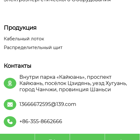
Продукция
Кабельный лоток
Распределительный щит
Контакты
Внутри парка «Кайюань», проспект
Кайюань, посёлок Цзидянь, уезд Хугуань,

город Чанчжи, провинция Шаньси
13666672595@139.com

+86-355-8662666
