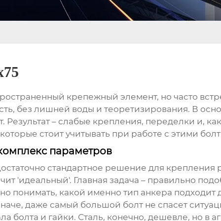
х75
пространенный крепежный элемент, но часто встр
сть, без лишней воды и теоретизирования. В осн
. Результат – слабые крепления, переделки и, как
 которые стоит учитывать при работе с этими бол
 комплекс параметров
достаточно стандартное решение для крепления 
ачит 'идеальный'. Главная задача – правильно под
но понимать, какой именно тип анкера подходит 
Иначе, даже самый большой болт не спасет ситуац
ла болта и гайки. Сталь, конечно, дешевле, но в