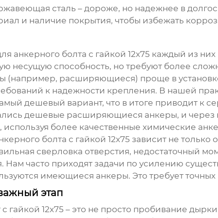
ржавеющая сталь – дороже, но надежнее в долго
риал и наличие покрытия, чтобы избежать корро
для
анкерного болта с гайкой 12х75
каждый из них 
ю несущую способность, но требуют более слож
ы (например, расширяющиеся) проще в установке
ребований к надежности крепления. В нашей практ
самый дешевый вариант, что в итоге приводит к
вались дешевые расширяющиеся анкеры, и через
, используя более качественные химические анк
нкерного болта с гайкой 12х75
зависит не только о
вильная сверловка отверстия, недостаточный моме
. Нам часто приходят задачи по усилению сущест
ьзуются имеющиеся анкеры. Это требует точных 
 важный этап
с гайкой 12х75
– это не просто пробивание дырки