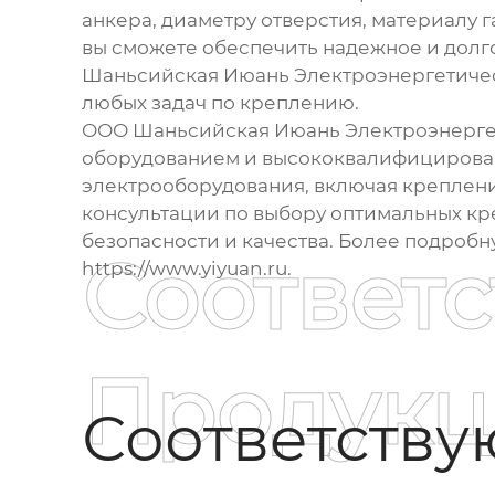
анкера, диаметру отверстия, материалу 
вы сможете обеспечить надежное и долг
Шаньсийская Июань Электроэнергетичес
любых задач по креплению.
ООО Шаньсийская Июань Электроэнергети
оборудованием и высококвалифицирован
электрооборудования, включая креплени
консультации по выбору оптимальных кр
безопасности и качества. Более подроб
Соответ
https://www.yiyuan.ru
.
Продукц
Соответств