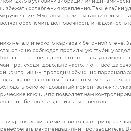
йкой 12х75
в условиях вибрации или динамически
ы избежать ослабления крепления. Такие гайки у
ыкручивание. Мы применяем эти гайки при монта
воляет обеспечить долговечность и надежность 
нию металлического каркаса к бетонной стене. 
тановке не соблюдал правильную глубину заделки
Пришлось все переделывать, используя химическ
аи происходят довольно часто, и они всегда свя
ей компании мы проводим обучение персонала за
пользование слишком большого момента затяжки 
облюдать рекомендованный момент затяжки, ука
рические ключи, что позволяет нам контролирова
репление без повреждения компонентов.
жный крепежный элемент, но только при правильн
 пренебрегать рекомендациями производителя. В