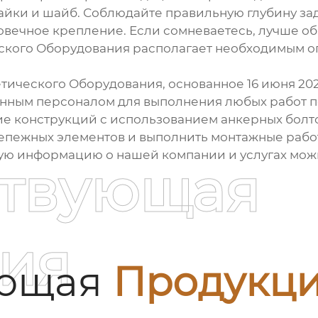
гайки и шайб. Соблюдайте правильную глубину зад
овечное крепление. Если сомневаетесь, лучше о
кого Оборудования располагает необходимым о
ческого Оборудования, основанное 16 июня 202
ным персоналом для выполнения любых работ по
е конструкций с использованием анкерных болто
епежных элементов и выполнить монтажные работ
ную информацию о нашей компании и услугах можн
ствующая
ия
ующая
Продукц