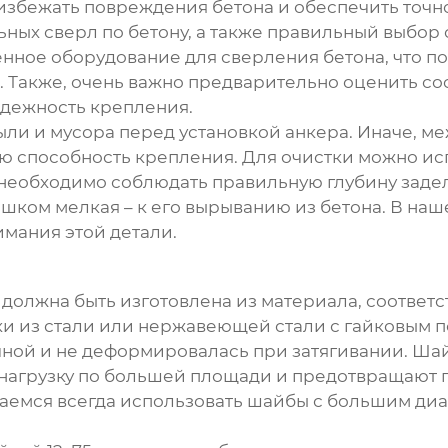
збежать повреждения бетона и обеспечить точно
ых сверл по бетону, а также правильный выбор с
ное оборудование для сверления бетона, что поз
. Также, очень важно предварительно оценить со
надежность крепления.
пыли и мусора перед установкой анкера. Иначе, м
ую способность крепления. Для очистки можно и
а необходимо соблюдать правильную глубину заде
шком мелкая – к его вырыванию из бетона. В наше
имания этой детали.
должна быть изготовлена из материала, соответ
ки из стали или нержавеющей стали с гайковым п
чной и не деформировалась при затягивании. Шайб
нагрузку по большей площади и предотвращают 
раемся всегда использовать шайбы с большим д