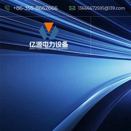
+86-355-8662666


13666672595@139.com