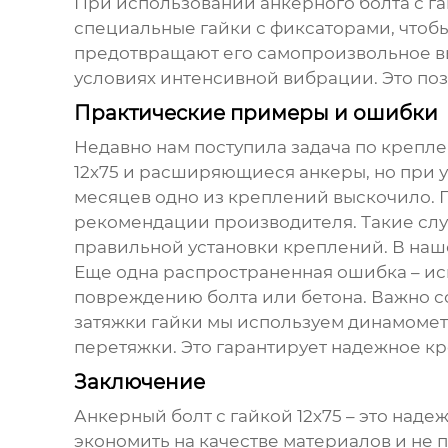
При использовании
анкерного болта с га
специальные гайки с фиксаторами, чтоб
предотвращают его самопроизвольное в
условиях интенсивной вибрации. Это поз
Практические примеры и ошибки
Недавно нам поступила задача по крепле
12х75
и расширяющиеся анкеры, но при ус
месяцев одно из креплений выскочило. 
рекомендации производителя. Такие случ
правильной установки креплений. В наш
Еще одна распространенная ошибка – ис
повреждению болта или бетона. Важно с
затяжки гайки мы используем динамомет
перетяжки. Это гарантирует надежное к
Заключение
Анкерный болт с гайкой 12х75
– это наде
экономить на качестве материалов и не