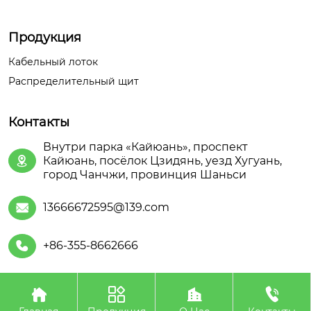
Продукция
Кабельный лоток
Распределительный щит
Контакты
Внутри парка «Кайюань», проспект
Кайюань, посёлок Цзидянь, уезд Хугуань,

город Чанчжи, провинция Шаньси
13666672595@139.com

+86-355-8662666





Авторское право©ООО Шаньсийская Июань
Электроэнергетического Оборудования