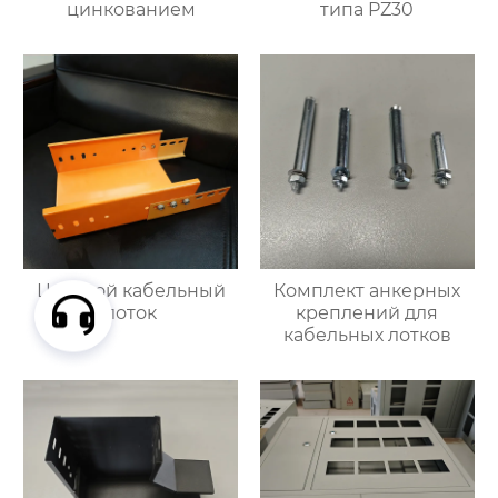
цинкованием
типа PZ30
Цветной кабельный
Комплект анкерных
лоток
креплений для
кабельных лотков