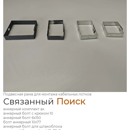
Подвесная рама для монтажа кабельных лотков
Связанный
Поиск
анкерный комплект ак
анкерный болт с крюком 10
анкерный болт 6х150
болт анкерный 10х77
анкерный болт для шлакоблока