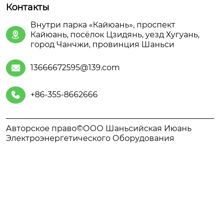
Контакты
Внутри парка «Кайюань», проспект
Кайюань, посёлок Цзидянь, уезд Хугуань,

город Чанчжи, провинция Шаньси
13666672595@139.com

+86-355-8662666

Авторское право©ООО Шаньсийская Июань
Электроэнергетического Оборудования