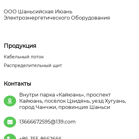
ООО Шаньсийская Июань
Электроэнергетического Оборудования
Продукция
Кабельный лоток
Распределительный щит
Контакты
Внутри парка «Кайюань», проспект
Кайюань, посёлок Цзидянь, уезд Хугуань,

город Чанчжи, провинция Шаньси
13666672595@139.com

+86-355-8662666
