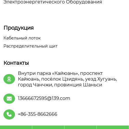
Электроэнергетического Оборудования
Продукция
Кабельный лоток
Распределительный щит
Контакты
Внутри парка «Кайюань», проспект
Кайюань, посёлок Цзидянь, уезд Хугуань,

город Чанчжи, провинция Шаньси
13666672595@139.com

+86-355-8662666
