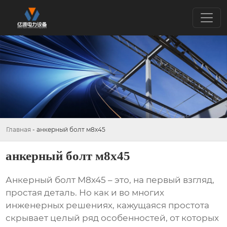
Главная
-
анкерный болт м8х45
анкерный болт м8х45
Анкерный болт М8х45
– это, на первый взгляд,
простая деталь. Но как и во многих
инженерных решениях, кажущаяся простота
скрывает целый ряд особенностей, от которых