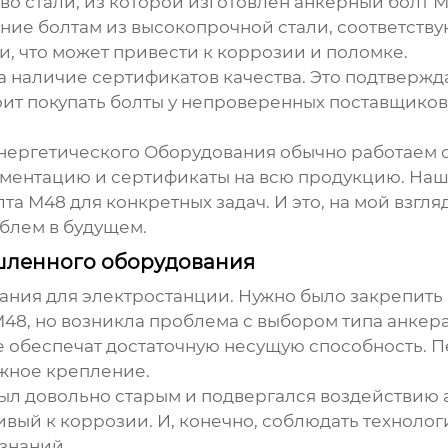
во стали, из которой изготовлен
анкерный болт 
ение болтам из высокопрочной стали, соответств
и, что может привести к коррозии и поломке.
наличие сертификатов качества. Это подтверждае
тоит покупать болты у непроверенных поставщико
ергетического Оборудования обычно работаем с
ментацию и сертификаты на всю продукцию. Наши
лта М48
для конкретных задач. И это, на мой взгл
блем в будущем.
шленного оборудования
вания для электростанции. Нужно было закрепить
М48
, но возникла проблема с выбором типа анкер
не обеспечат достаточную несущую способность. 
ежное крепление.
 был довольно старым и подвергался воздействию
вый к коррозии. И, конечно, соблюдать технолог
знаний.