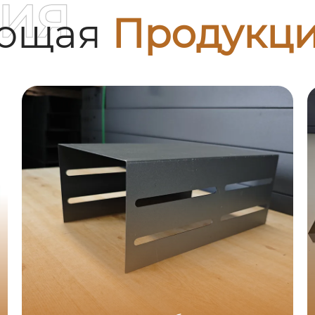
ия
ующая
Продукц