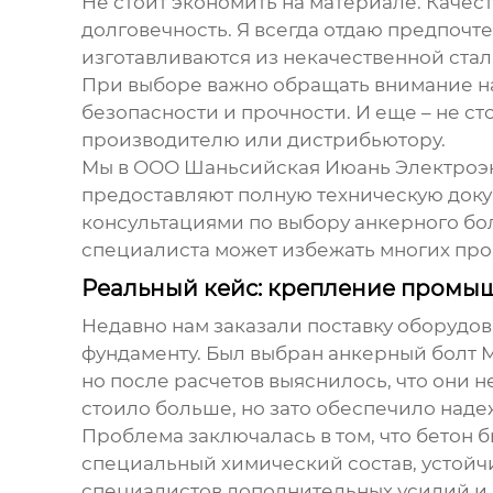
Не стоит экономить на материале. Качест
долговечность. Я всегда отдаю предпочт
изготавливаются из некачественной стал
При выборе важно обращать внимание на 
безопасности и прочности. И еще – не с
производителю или дистрибьютору.
Мы в ООО Шаньсийская Июань Электроэн
предоставляют полную техническую доку
консультациями по выбору
анкерного бо
специалиста может избежать многих про
Реальный кейс: крепление промы
Недавно нам заказали поставку оборудо
фундаменту. Был выбран
анкерный болт 
но после расчетов выяснилось, что они 
стоило больше, но зато обеспечило над
Проблема заключалась в том, что бетон
специальный химический состав, устойчи
специалистов дополнительных усилий и 