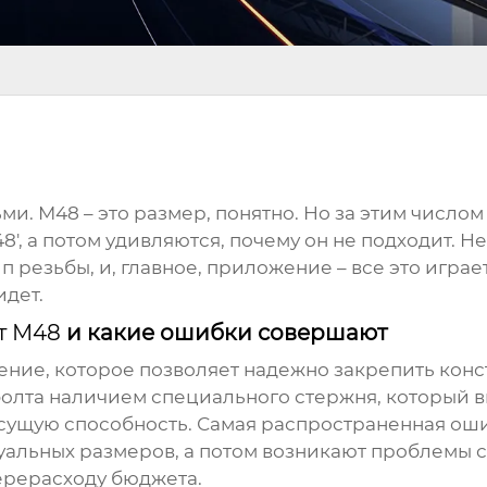
ьми. М48 – это размер, понятно. Но за этим числом
', а потом удивляются, почему он не подходит. Н
ип резьбы, и, главное, приложение – все это игра
идет.
т М48
и какие ошибки совершают
пление, которое позволяет надежно закрепить кон
болта наличием специального стержня, который вк
сущую способность. Самая распространенная ошиб
изуальных размеров, а потом возникают проблемы 
перерасходу бюджета.