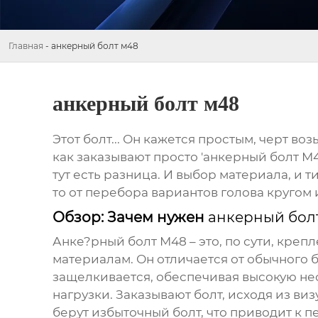
Главная
-
анкерный болт м48
анкерный болт м48
Этот болт... Он кажется простым, черт воз
как заказывают просто 'анкерный болт М48
тут есть разница. И выбор материала, и т
то от перебора вариантов голова кругом 
Обзор: Зачем нужен
анкерный бол
Анке?рный болт М48
– это, по сути, кре
материалам. Он отличается от обычного 
защелкивается, обеспечивая высокую не
нагрузки. Заказывают болт, исходя из в
берут избыточный болт, что приводит к 