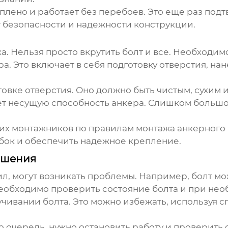
плено и работает без перебоев. Это еще раз под
ог безопасности и надежности конструкции.
а. Нельзя просто вкрутить болт и все. Необходи
 Это включает в себя подготовку отверстия, нан
овке отверстия. Оно должно быть чистым, сухим 
ет несущую способность анкера. Слишком большо
ших монтажников по правилам монтажа
анкерного
ибок и обеспечить надежное крепление.
ешения
л, могут возникать проблемы. Например, болт мо
еобходимо проверить состояние болта и при нео
чивании болта. Это можно избежать, используя 
ю очередь, нужно остановить работу и проверить