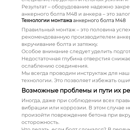
Результат – оборудование надежно закре
анкерного болта М48
и анкера – это зал
Технологии монтажа
анкерного болта М48
Правильный монтаж – это половина успех
рекомендованную производителем анкера.
вкручивание болта и затяжку.
Особое внимание следует уделить подгот
Недостаточная глубина отверстия снижа
ослаблению соединения.
Мы всегда проводим инструктаж для на
технологии. Это позволяет избежать ош
Возможные проблемы и пути их р
Иногда, даже при соблюдении всех прави
вибрации или коррозии. В этом случае н
произойти повреждение бетона при вкру
осторожность.
Что делать, если болт сломался? В перву