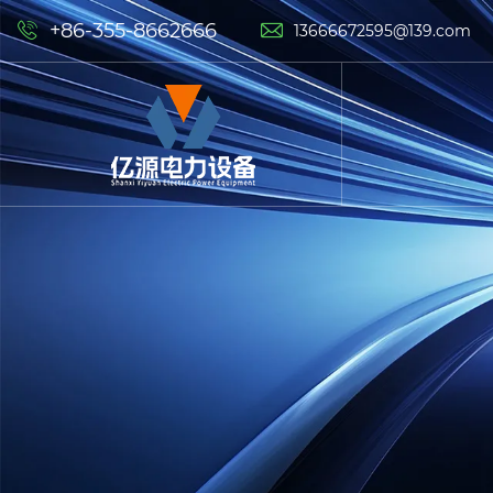
+86-355-8662666


13666672595@139.com