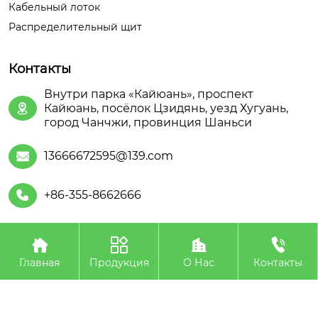
Кабельный лоток
Распределительный щит
Контакты
Внутри парка «Кайюань», проспект
Кайюань, посёлок Цзидянь, уезд Хугуань,

город Чанчжи, провинция Шаньси
13666672595@139.com

+86-355-8662666





Авторское право©ООО Шаньсийская Июань
Электроэнергетического Оборудования
Главная
Продукция
О Нас
Контакты