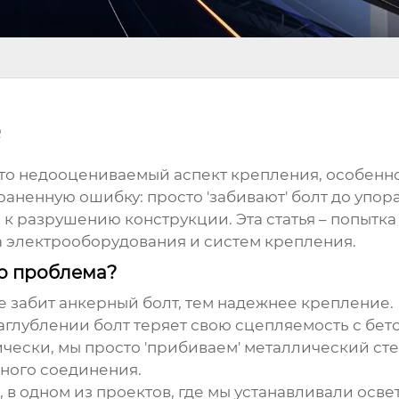
е
сто недооцениваемый аспект крепления, особенно
аненную ошибку: просто 'забивают' болт до упора
, к разрушению конструкции. Эта статья – попытк
а электрооборудования и систем крепления.
то проблема?
же забит
анкерный болт
, тем надежнее крепление. 
заглублении болт теряет свою сцепляемость с бе
чески, мы просто 'прибиваем' металлический сте
ного соединения.
 в одном из проектов, где мы устанавливали осв