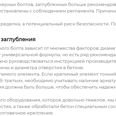
керных болтов
, заглубленных больше рекомендо
и установлены с соблюдением регламента. Причин
переделка, а потенциальный риск безопасности. 
 заглубления
ного болта
зависит от множества факторов: диамет
 универсальной формулы, но есть ряд рекоменда
ужно руководствоваться инструкцией производит
ины и диаметра отверстия в бетоне.
пимого элемента. Если крепимый элемент тонкий,
В-третьих, необходимо учитывать наличие армату
ния должна быть больше, чтобы обеспечить надеж
го оборудования, которое довольно тяжелое, мы
стия, а также обработали бетон специальным сос
олговечное крепление.