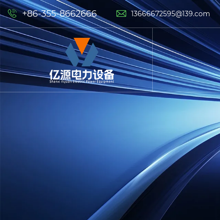
+86-355-8662666


13666672595@139.com