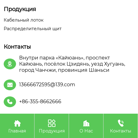
Продукция
Кабельный лоток
Распределительный щит
Контакты
Внутри парка «Кайюань», проспект
Кайюань, посёлок Цзидянь, уезд Хугуань,

город Чанчжи, провинция Шаньси
13666672595@139.com

+86-355-8662666





Авторское право©ООО Шаньсийская Июань
Электроэнергетического Оборудования
Главная
Продукция
О Нас
Контакты